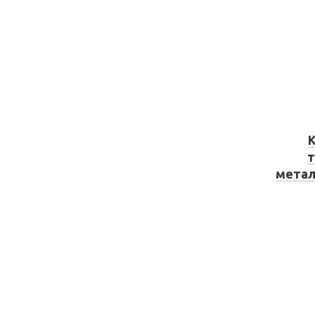
т
метал