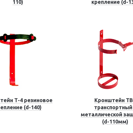
110)
крепление (d-1
тейн Т-4 резиновое
Кронштейн ТВ
епление (d-140)
транспортный
металлической за
(d-110мм)