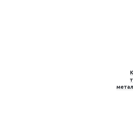
т
метал