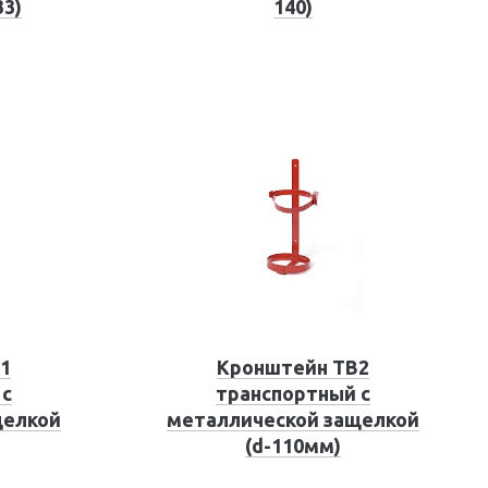
33)
140)
1
Кронштейн ТВ2
 с
транспортный с
щелкой
металлической защелкой
(d-110мм)