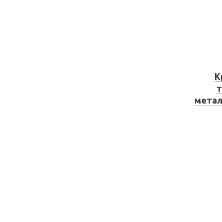
К
т
метал