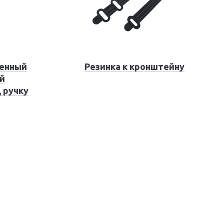
тенный
Резинка к кронштейну
й
 ручку