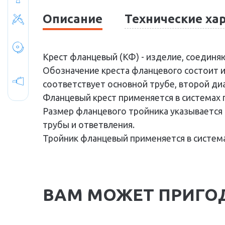
диэлектрика
Описание
Технические ха
Стволы пожарные
Устройства для
внутриквартирного
пожаротушения
Крест фланцевый (КФ) - изделие, соедин
Обозначение креста фланцевого состоит и
Водопенное
соответствует основной трубе, второй ди
оборудование
Фланцевый крест применяется в системах
Размер фланцевого тройника указывается 
трубы и ответвления.
Тройник фланцевый применяется в систем
ВАМ МОЖЕТ ПРИГО