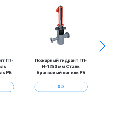
нт ГП-
Пожарный гидрант ГП-
П
аль
Н-1250 мм Сталь
ль РБ
Бронзовый нипель РБ
Б
0
c