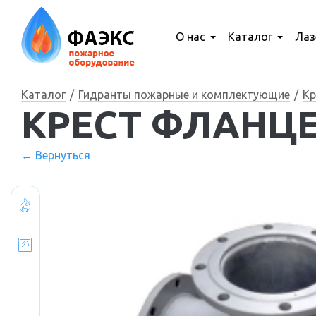
О нас
Каталог
Лаз
Каталог
Гидранты пожарные и комплектующие
Кр
КРЕСТ ФЛАНЦЕ
Вернуться
Спецпредложения
Шкафы, щиты
и другие изделия
из металла
Экраны пожарные
для спринклеров