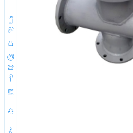
Муфты
противопожарные
Огнетушители
Боевое снаряжение
Гидранты пожарные
и комплектующие
Рукава пожарные
Головки пожарные
Инвентарь пожарный
Мотопомпы и насосы
пожарные
Оборудование для
тушения лесных
пожаров
Средства спасения и